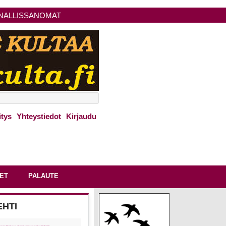
NALLISSANOMAT
itys
Yhteystiedot
Kirjaudu
ET
PALAUTE
EHTI