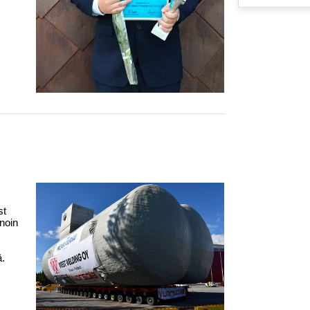
st
 noin
ä.