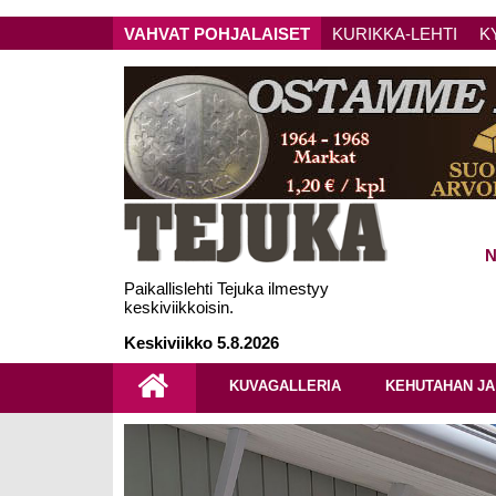
VAHVAT POHJALAISET
KURIKKA-LEHTI
K
N
Paikallislehti Tejuka ilmestyy
keskiviikkoisin.
Keskiviikko 5.8.2026
KUVAGALLERIA
KEHUTAHAN JA