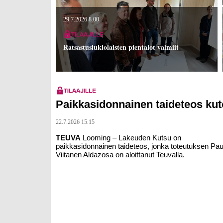
29.7.2026 8.00
Ratsastuslukiolaisten pientalot valmiit
Paikkasidonnainen taideteos kut
22.7.2026 15.15
TEUVA
Looming – Lakeuden Kutsu on
paikkasidonnainen taideteos, jonka toteutuksen
Pau
Viitanen Aldazosa
on aloittanut Teuvalla.