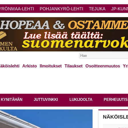
YRÖNMAA-LEHTI
POHJANKYRÖ-LEHTI
TEJUKA
JP-KUN
äköislehti
Arkisto
Ilmoitukset
Tilaukset
Osoitteenmuutos
Yr
 KYNITÄHÄN
JUTTUVINKKI
LUKIJOOLTA
PERHEUUTIS
NÄKÖISL