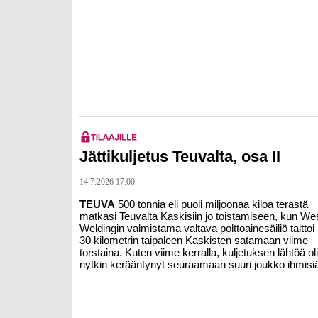
Jättikuljetus Teuvalta, osa II
14.7.2026 17.00
TEUVA
500 tonnia eli puoli miljoonaa kiloa terästä
matkasi Teuvalta Kaskisiin jo toistamiseen, kun We
Weldingin valmistama valtava polttoainesäiliö taittoi
30 kilometrin taipaleen Kaskisten satamaan viime
torstaina. Kuten viime kerralla, kuljetuksen lähtöä oli
nytkin kerääntynyt seuraamaan suuri joukko ihmisi