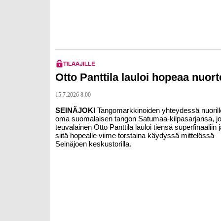
Otto Panttila lauloi hopeaa nuor
15.7.2026 8.00
SEINÄJOKI
Tangomarkkinoiden yhteydessä nuorille
oma suomalaisen tangon Satumaa-kilpasarjansa, j
teuvalainen
Otto Panttila
lauloi tiensä superfinaaliin 
siitä hopealle viime torstaina käydyssä mittelössä
Seinäjoen keskustorilla.