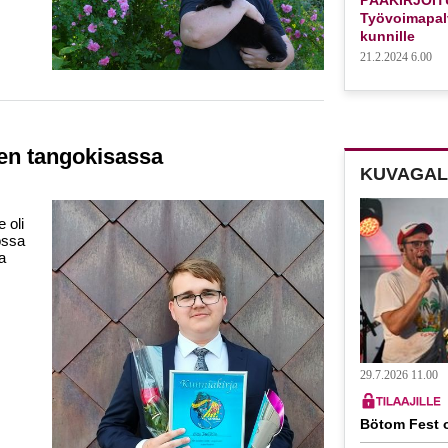
Työvoimapalv
kunnille
21.2.2024 6.00
ten tangokisassa
KUVAGAL
 oli
ossa
ja
29.7.2026 11.00
Bötom Fest o