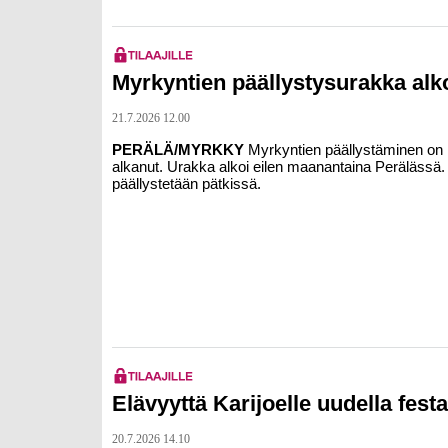
Myrkyntien päällystysurakka alk
21.7.2026 12.00
PERÄLÄ/MYRKKY
Myrkyntien päällystäminen on
alkanut. Urakka alkoi eilen maanantaina Perälässä.
päällystetään pätkissä.
Elävyyttä Karijoelle uudella festa
20.7.2026 14.10