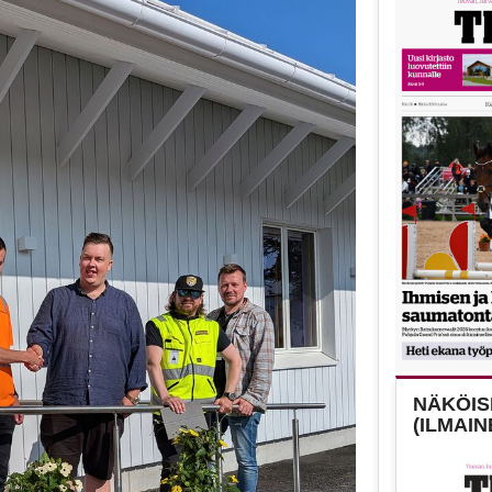
NÄKÖISL
(ILMAIN