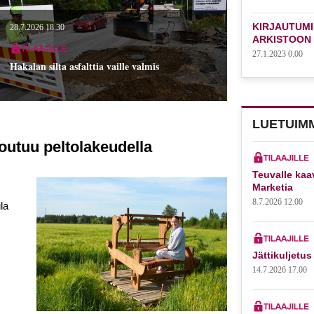
KIRJAUTUMI
28.7.2026 18.30
ARKISTOON
27.1.2023 0.00
Hakalan silta asfalttia vaille valmis
LUETUIM
outuu peltolakeudella
Teuvalle kaa
Marketia
8.7.2026 12.00
la
Jättikuljetus
14.7.2026 17.00