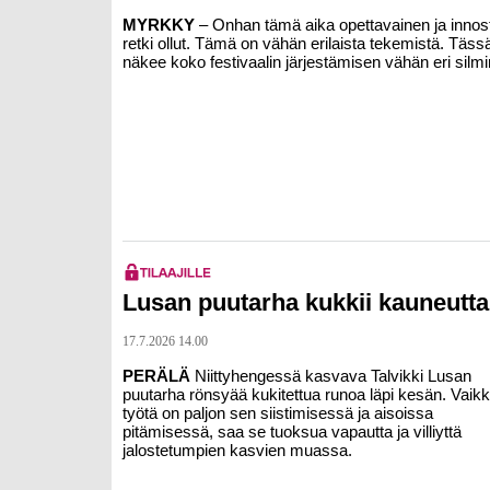
MYRKKY
– Onhan tämä aika opettavainen ja innos
retki ollut. Tämä on vähän erilaista tekemistä. Täss
näkee koko festivaalin järjestämisen vähän eri silmi
Lusan puutarha kukkii kauneutta 
17.7.2026 14.00
PERÄLÄ
Niittyhengessä kasvava
Talvikki Lusan
puutarha rönsyää kukitettua runoa läpi kesän. Vaik
työtä on paljon sen siistimisessä ja aisoissa
pitämisessä, saa se tuoksua vapautta ja villiyttä
jalostetumpien kasvien muassa.