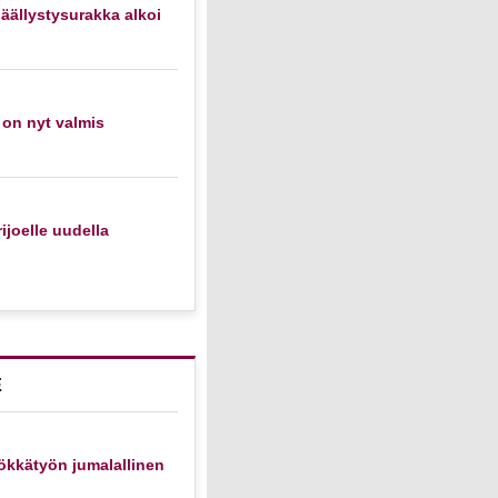
äällystysurakka alkoi
 on nyt valmis
ijoelle uudella
E
ökkätyön jumalallinen