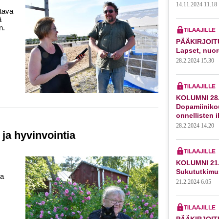
14.11.2024 11.18
tava
ä
n.
PÄÄKIRJOITU
Lapset, nuor
28.2.2024 15.30
KOLUMNI 28.
Dopamiiniko
onnellisten 
28.2.2024 14.20
ja hyvinvointia
KOLUMNI 21.
Sukututkimu
ka
21.2.2024 6.05
PÄÄKIRJOITU