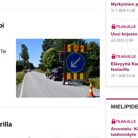
Myrkyntien p
21.7.2026 12.00
oi
Uusi kirjasto
4.8.2026 12.00
 Tie
Elävyyttä Kar
festarilla
20.7.2026 14.10
MIELIPID
rilla
Arvostelu: K
taidonnäyte