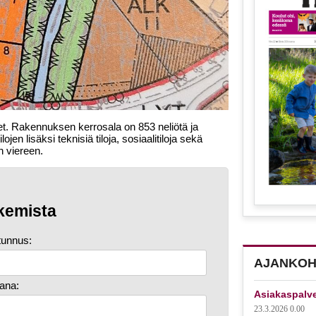
et. Rakennuksen kerrosala on 853 neliötä ja
jen lisäksi teknisiä tiloja, sosiaalitiloja sekä
n viereen.
kemista
tunnus:
AJANKOH
ana:
Asiakaspalv
23.3.2026 0.00