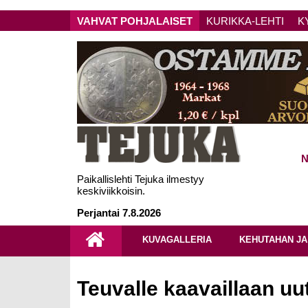
VAHVAT POHJALAISET
KURIKKA-LEHTI
K
N
Paikallislehti Tejuka ilmestyy
keskiviikkoisin.
Perjantai 7.8.2026
KUVAGALLERIA
KEHUTAHAN JA
Teuvalle kaavaillaan uu