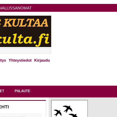
NALLISSANOMAT
itys
Yhteystiedot
Kirjaudu
ET
PALAUTE
EHTI