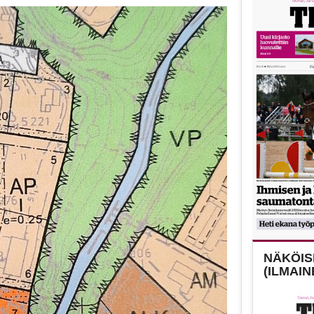
NÄKÖISL
(ILMAIN