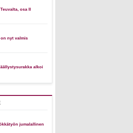
 Teuvalta, osa II
 on nyt valmis
äällystysurakka alkoi
E
ökkätyön jumalallinen