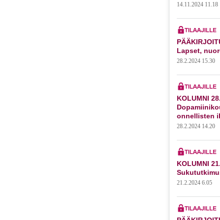
14.11.2024 11.18
PÄÄKIRJOITU
Lapset, nuor
28.2.2024 15.30
KOLUMNI 28.
Dopamiiniko
onnellisten 
28.2.2024 14.20
KOLUMNI 21.
Sukututkimu
21.2.2024 6.05
PÄÄKIRJOITU