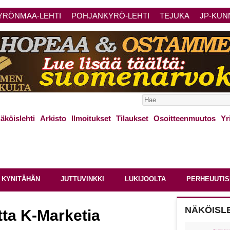
YRÖNMAA-LEHTI
POHJANKYRÖ-LEHTI
TEJUKA
JP-KUN
äköislehti
Arkisto
Ilmoitukset
Tilaukset
Osoitteenmuutos
Yr
 KYNITÄHÄN
JUTTUVINKKI
LUKIJOOLTA
PERHEUUTIS
NÄKÖISL
tta K-Marketia