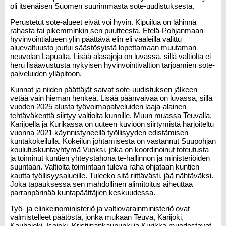
oli itsenäisen Suomen suurimmasta sote-uudistuksesta.
Perustetut sote-alueet eivät voi hyvin. Kipuilua on lähinnä
rahasta tai pikemminkin sen puutteesta. Etelä-Pohjanmaan
hyvinvointialueen ylin päättävä elin eli vaaleilla valittu
aluevaltuusto joutui säästösyistä lopettamaan muutaman
neuvolan Lapualta. Lisää alasajoja on luvassa, sillä valtiolta ei
heru lisäavustusta nykyisen hyvinvointivaltion tarjoamien sote-
palveluiden ylläpitoon.
Kunnat ja niiden päättäjät saivat sote-uudistuksen jälkeen
vetää vain hieman henkeä. Lisää päänvaivaa on luvassa, sillä
vuoden 2025 alusta työvoimapalveluiden laaja-alainen
tehtäväkenttä siirtyy valtiolta kunnille. Muun muassa Teuvalla,
Karijoella ja Kurikassa on uuteen kuvioon siirtymistä harjoiteltu
vuonna 2021 käynnistyneellä työllisyyden edistämisen
kuntakokeilulla. Kokeilun johtamisesta on vastannut Suupohjan
koulutuskuntayhtymä Vuoksi, joka on koordinoinut toteutusta
ja toiminut kuntien yhteystahona te-hallinnon ja ministeriöiden
suuntaan. Valtiolta toimintaan tuleva raha ohjataan kuntien
kautta työllisyysalueille. Tuleeko sitä riittävästi, jää nähtäväksi.
Joka tapauksessa sen mahdollinen alimitoitus aiheuttaa
parranpärinää kuntapäättäjien keskuudessa.
Työ- ja elinkeinoministeriö ja valtiovarainministeriö ovat
valmistelleet päätöstä, jonka mukaan Teuva, Karijoki,
Kauhajoki, Isojoki, Kristiinankaupunki ja Kurikka muodostavat