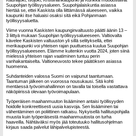
Suupohjan työllisyysalueen. Suupohjalaiskuntia asiassa
hiertää se, ettei Kaskista olla liittämässä alueeseen, vaikka
kaupunki itse haluaisi osaksi sitä eikä Pohjanmaan
työllisyysaluetta.
Viime vuonna Kaskisten kaupunginvaltuusto päätti äänin 13 –
3 liittyä mukaan Suupohjan työllisyysalueeseen. Valtiovalta
kävelee Kaskisten valtuuston yli sillä selityksellä, ettei
merikaupunki voi yhteisen rajan puuttuessa kuulua Suupohjan
työllisyysalueeseen. Elämme kuitenkin vuotta 2024, joten siinä
mielessä yhteisen rajan vaatiminen tuntuu perin
vanhakantaiselta. Valtioneuvosto tekee päätöksen asiassa
huomenna.
Suhdanteiden valossa Suomi on vaipunut taantumaan.
Taantuman jälkeen on vuorossa nousukausi. Sitä kohti
mentäessä työvoimahallinnon on tavalla tai toisella vastattava
näköpiirissä olevaan työvoimapulaan.
Työperäisen maahanmuuton lisääminen antaisi työllisyyden
hoidolle konkreettisesti uusia kasvoja. Sen lisääminen tai
vähentäminen on poliittinen ratkaisu. Nykyisellä hallituspohjalla
muusta kuin työperäisestä maahanmuutosta on turha
haaveilla. Nähtäväksi myös jää toteutuuko hallitusohjelman
kirjaus saada palvelut lähipalvelupisteestä.