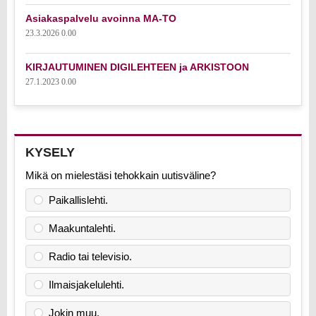
Asiakaspalvelu avoinna MA-TO
23.3.2026 0.00
KIRJAUTUMINEN DIGILEHTEEN ja ARKISTOON
27.1.2023 0.00
KYSELY
Mikä on mielestäsi tehokkain uutisväline?
Paikallislehti.
Maakuntalehti.
Radio tai televisio.
Ilmaisjakelulehti.
Jokin muu.