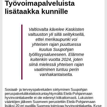
Työvoimapalveluista
lisätaakka kunnille
Valtiovalta kävelee Kaskisten
valtuuston yli sillä selityksellä,
ettei merikaupunki voi
yhteisen rajan puuttuessa
kuulua Suupohjan
työllisyysalueeseen. Elämme
kuitenkin vuotta 2024, joten
siinä mielessä yhteisen rajan
vaatiminen tuntuu perin
vanhakantaiselta.
Sosiaali- ja terveyspalveluiden siirtyminen Suupohjan
peruspalveluliikelaitoskuntayhtymältä Etelä-Pohjanmaan
hyvinvointialueelle ei ole edennyt kitkattomasti. Lukuisten
vääntöjen jälkeen Suomeen perustettiin Etelä-Pohjanmaan
lisäksi 20 eri puolilla Suomea toimivaa hyvinvointialuetta. Kyse