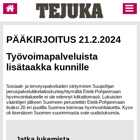
PÄÄKIRJOITUS 21.2.2024
Työvoimapalveluista
lisätaakka kunnille
Sosiaali- ja terveyspalveluiden siirtyminen Suupohjan
peruspalveluliikelaitoskuntayhtymältä Etelä-Pohjanmaan
hyvinvointialueelle ei ole edennyt kitkattomasti. Lukuisten
vääntöjen jälkeen Suomeen perustettiin Etelä-Pohjanmaan
lisäksi 20 eri puolilla Suomea toimivaa hyvinvointialuetta. Kyse
oli itsenäisen Suomen suurimmasta sote-uudistuksesta.
Jatka lukemista