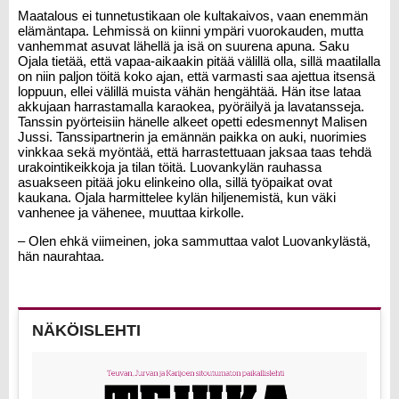
Maatalous ei tunnetustikaan ole kultakaivos, vaan enemmän
elämäntapa. Lehmissä on kiinni ympäri vuorokauden, mutta
vanhemmat asuvat lähellä ja isä on suurena apuna. Saku
Ojala tietää, että vapaa-aikaakin pitää välillä olla, sillä maatilalla
on niin paljon töitä koko ajan, että varmasti saa ajettua itsensä
loppuun, ellei välillä muista vähän hengähtää. Hän itse lataa
akkujaan harrastamalla karaokea, pyöräilyä ja lavatansseja.
Tanssin pyörteisiin hänelle alkeet opetti edesmennyt Malisen
Jussi. Tanssipartnerin ja emännän paikka on auki, nuorimies
vinkkaa sekä myöntää, että harrastettuaan jaksaa taas tehdä
urakointikeikkoja ja tilan töitä. Luovankylän rauhassa
asuakseen pitää joku elinkeino olla, sillä työpaikat ovat
kaukana. Ojala harmittelee kylän hiljenemistä, kun väki
vanhenee ja vähenee, muuttaa kirkolle.
– Olen ehkä viimeinen, joka sammuttaa valot Luovankylästä,
hän naurahtaa.
NÄKÖISLEHTI