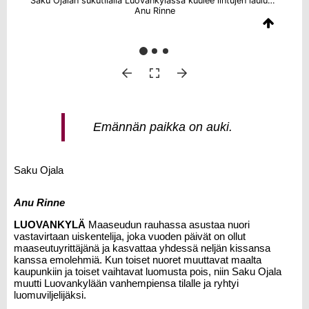
Saku Ojalan sukutilalla Luovankylässä kuulee lintujen laulun, kissojen nau’un ja emolehmien ammunnat. Luonnon äärellä on hyvä ihmisen olla.
Anu Rinne
Emännän paikka on auki.
Saku Ojala
Anu Rinne
LUOVANKYLÄ
Maaseudun rauhassa asustaa nuori
vastavirtaan uiskentelija, joka vuoden päivät on ollut
maaseutuyrittäjänä ja kasvattaa yhdessä neljän kissansa
kanssa emolehmiä. Kun toiset nuoret muuttavat maalta
kaupunkiin ja toiset vaihtavat luomusta pois, niin
Saku Ojala
muutti Luovankylään vanhempiensa tilalle ja ryhtyi
luomuviljelijäksi.