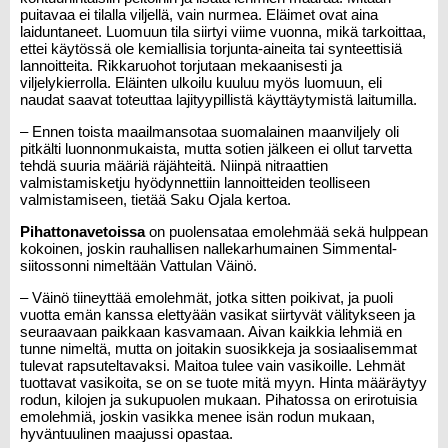
puitavaa ei tilalla viljellä, vain nurmea. Eläimet ovat aina
laiduntaneet. Luomuun tila siirtyi viime vuonna, mikä tarkoittaa,
ettei käytössä ole kemiallisia torjunta-aineita tai synteettisiä
lannoitteita. Rikkaruohot torjutaan mekaanisesti ja
viljelykierrolla. Eläinten ulkoilu kuuluu myös luomuun, eli
naudat saavat toteuttaa lajityypillistä käyttäytymistä laitumilla.
– Ennen toista maailmansotaa suomalainen maanviljely oli
pitkälti luonnonmukaista, mutta sotien jälkeen ei ollut tarvetta
tehdä suuria määriä räjähteitä. Niinpä nitraattien
valmistamisketju hyödynnettiin lannoitteiden teolliseen
valmistamiseen, tietää Saku Ojala kertoa.
Pihattonavetoissa
on puolensataa emolehmää sekä hulppean
kokoinen, joskin rauhallisen nallekarhumainen Simmental-
siitossonni nimeltään Vattulan Väinö.
– Väinö tiineyttää emolehmät, jotka sitten poikivat, ja puoli
vuotta emän kanssa elettyään vasikat siirtyvät välitykseen ja
seuraavaan paikkaan kasvamaan. Aivan kaikkia lehmiä en
tunne nimeltä, mutta on joitakin suosikkeja ja sosiaalisemmat
tulevat rapsuteltavaksi. Maitoa tulee vain vasikoille. Lehmät
tuottavat vasikoita, se on se tuote mitä myyn. Hinta määräytyy
rodun, kilojen ja sukupuolen mukaan. Pihatossa on erirotuisia
emolehmiä, joskin vasikka menee isän rodun mukaan,
hyväntuulinen maajussi opastaa.