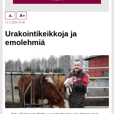
A+
A-
11.5.2026 10.40
Urakointikeikkoja ja
emolehmiä