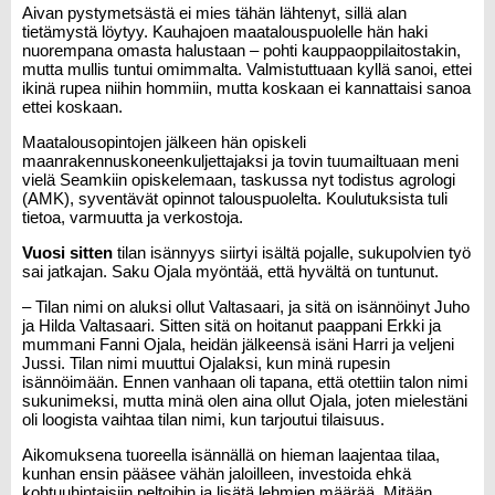
Aivan pystymetsästä ei mies tähän lähtenyt, sillä alan
tietämystä löytyy. Kauhajoen maatalouspuolelle hän haki
nuorempana omasta halustaan – pohti kauppaoppilaitostakin,
mutta mullis tuntui omimmalta. Valmistuttuaan kyllä sanoi, ettei
ikinä rupea niihin hommiin, mutta koskaan ei kannattaisi sanoa
ettei koskaan.
Maatalousopintojen jälkeen hän opiskeli
maanrakennuskoneenkuljettajaksi ja tovin tuumailtuaan meni
vielä Seamkiin opiskelemaan, taskussa nyt todistus agrologi
(AMK), syventävät opinnot talouspuolelta. Koulutuksista tuli
tietoa, varmuutta ja verkostoja.
Vuosi sitten
tilan isännyys siirtyi isältä pojalle, sukupolvien työ
sai jatkajan. Saku Ojala myöntää, että hyvältä on tuntunut.
– Tilan nimi on aluksi ollut Valtasaari, ja sitä on isännöinyt Juho
ja Hilda Valtasaari. Sitten sitä on hoitanut paappani Erkki ja
mummani Fanni Ojala, heidän jälkeensä isäni Harri ja veljeni
Jussi. Tilan nimi muuttui Ojalaksi, kun minä rupesin
isännöimään. Ennen vanhaan oli tapana, että otettiin talon nimi
sukunimeksi, mutta minä olen aina ollut Ojala, joten mielestäni
oli loogista vaihtaa tilan nimi, kun tarjoutui tilaisuus.
Aikomuksena tuoreella isännällä on hieman laajentaa tilaa,
kunhan ensin pääsee vähän jaloilleen, investoida ehkä
kohtuuhintaisiin peltoihin ja lisätä lehmien määrää. Mitään