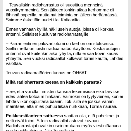
– Teuvallakin radioharrastus oli suosittua menneinä
vuosikymmeninä. Sen jälkeen jonkin aikaa kerhomme oli
lähinnä paperilla, mutta nyt toiminta on jälleen heräämässä.
Saimme äskettäin uudet tilat Kafiaarilta.
Ennen vanhaan kylillä näki usein autoja, joissa oli korkea
antenni. Sellaiset kuuluivat radioharrastajille
– Parran entinen palovartiotorni on kerhon omistuksessa.
Siellä meillä on toistin radioamatöörikäyttöön. Koska autojen
antennit ovat kuitenkin aika lyhyitä, niillä ei saa kovin kauas
yhteyttä. Sen vuoksi radioaallot kulkevat tornin kautta, Lähdes
valottaa.
Teuvan radioamatöörien tunnus on OH6AT.
Mikä radioharrastuksessa on kaikkein parasta?
– Se, että voi olla ihmisten kanssa tekemisissä eikä tarvitse
edes lähteä kotoa mihinkään. Vaimokin on tyytyväinen, kun ei
lähde viikonloppuiltana baariin. Toki siitä se joskus vähän
mainitsee, että mies puhuu liikaa nurkkaan, Törmä nauraa.
Poikkeustilanteen sattuessa
saattaa olla, että puhelimet ja
netti eivät toimi. Silloin radioaallot astuvat kuvaan.
Radioharrastajat ovatkin usein mukana myös viestintäapuna
poikkeustilanteissa. Niin Teuvallakin.