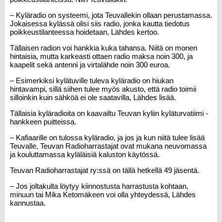
– Kyläradio on systeemi, jota Teuvallekin ollaan perustamassa.
Jokaisessa kylässä olisi siis radio, jonka kautta tiedotus
poikkeustilanteessa hoidetaan, Lähdes kertoo.
Tällaisen radion voi hankkia kuka tahansa. Niitä on monen
hintaisia, mutta karkeasti ottaen radio maksa noin 300, ja
kaapelit sekä antenni ja virtalähde noin 300 euroa.
– Esimerkiksi kylätuville tuleva kyläradio on hiukan
hintavampi, sillä siihen tulee myös akusto, että radio toimii
silloinkin kuin sähköä ei ole saatavilla, Lähdes lisää.
Tällaisia kyläradioita on kaavailtu Teuvan kyliin kyläturvatiimi -
hankkeen puitteissa.
– Kafiaarille on tulossa kyläradio, ja jos ja kun niitä tulee lisää
Teuvalle, Teuvan Radioharrastajat ovat mukana neuvomassa
ja kouluttamassa kyläläisiä kaluston käytössä.
Teuvan Radioharrastajat ry:ssä on tällä hetkellä 49 jäsentä.
– Jos joltakulta löytyy kiinnostusta harrastusta kohtaan,
minuun tai Mika Ketomäkeen voi olla yhteydessä, Lähdes
kannustaa.