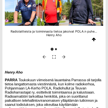
Radiolaitteista ja toiminnasta tietoa jakoivat POLA:n puheenjohtaja Jussi Törmä (vas.), Radiohullujen Esa Tikkamäki ja Teuvan Radioharrastajien puheenjohtaja Keijo Lähdes.
Henry Aho
Henry Aho
PARRA
Toukokuun viimeisenä lauantaina Parrassa oli tarjolla
tietoa langattomasta viestinnästä, kun kolme radiokerhoa,
Pohjanmaan LA-Kerho POLA, Radiohullut ja Teuvan
Radioharrastajat ry, esittelivät toimintaansa ja kalustoaan.
Radioamatööri tarkoittaa henkilöä, joka on suorittanut
paikallisen telehallintoviranomaisen ylläpitämän tutkinnon ja
saanut todistuksen, joka oikeuttaa käyttämään