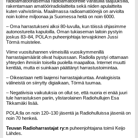
radioamatööriasemaa radioamatööreille varatuilla taajuuksilla,
rakentamaan amatööriradiolaitteita sekä niiden apulaitteita
kuten vahvistimia. Maailmassa radioamatöörejä on arviolta
noin kolme miljoonaa ja Suomessa heitä on noin 6000.
– Oma harrastukseni alkoi 80-luvulla, kun töissä ohjasimme
autonostureita kapuloilla. Oman tukiaseman laitoin pystyin
joskus 83–84, POLA:n puheenjohtaja tervajokinen
Jussi
Törmä
muistelee.
Viime vuosituhannen viimeisillä vuosikymmenillä
harrastajamäärät olivat huipussaan. Radiolla pystyi ottamaan
yhteyden ihmisiin toisella puolella maapalloa. Internet muutti
kenttää, mutta ei suinkaan päättänyt harrastustoimintaa.
– Oikeastaan netti laajensi harrastajakuntaa. Analogisista
välineistä on siirrytty digiaikaan, Törmä tuumaa.
– Negatiivisia vaikutuksia on ollut se, että nuoria ei enää juuri
tule harrastuksen pariin, ylistarolainen Radiohullujen
Esa
Tikkamäki
lisää.
POLA:lla on noin 120–130 jäsentä ja Radiohulluissa jäseniä on
noin 70 henkeä.
Teuvan Radioharrastajat ry:n
puheenjohtajana toimii
Keijo
Lähdes
.