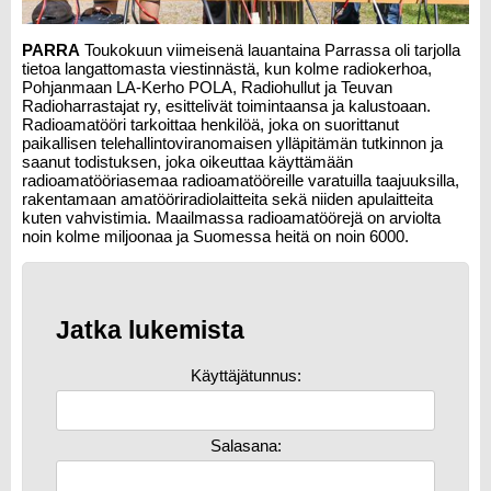
PARRA
Toukokuun viimeisenä lauantaina Parrassa oli tarjolla
tietoa langattomasta viestinnästä, kun kolme radiokerhoa,
Pohjanmaan LA-Kerho POLA, Radiohullut ja Teuvan
Radioharrastajat ry, esittelivät toimintaansa ja kalustoaan.
Radioamatööri tarkoittaa henkilöä, joka on suorittanut
paikallisen telehallintoviranomaisen ylläpitämän tutkinnon ja
saanut todistuksen, joka oikeuttaa käyttämään
radioamatööriasemaa radioamatööreille varatuilla taajuuksilla,
rakentamaan amatööriradiolaitteita sekä niiden apulaitteita
kuten vahvistimia. Maailmassa radioamatöörejä on arviolta
noin kolme miljoonaa ja Suomessa heitä on noin 6000.
Jatka lukemista
Käyttäjätunnus:
Salasana: