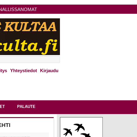
NALLISSANOMAT
itys
Yhteystiedot
Kirjaudu
ET
PALAUTE
EHTI