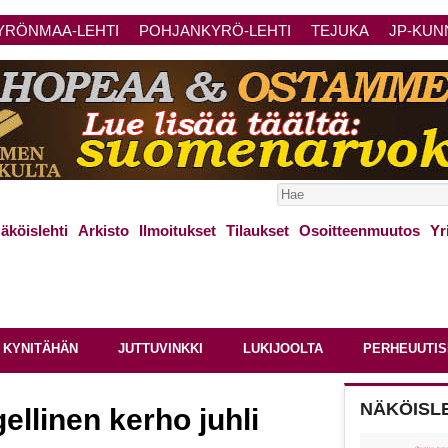
YRÖNMAA-LEHTI
POHJANKYRÖ-LEHTI
TEJUKA
JP-KUN
äköislehti
Arkisto
Ilmoitukset
Tilaukset
Osoitteenmuutos
Yr
 KYNITÄHÄN
JUTTUVINKKI
LUKIJOOLTA
PERHEUUTIS
NÄKÖISL
llinen kerho juhli