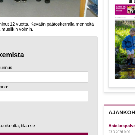
inut 12 vuotta. Kevään päätöskerralla menneitä
 musiikin voimin.
kemista
tunnus:
ana:
AJANKOH
kuoikeutta, tilaa se
Asiakaspalv
23.3.2026 0.00