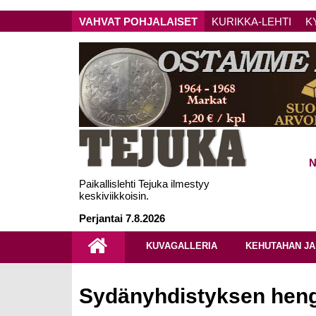
VAHVAT POHJALAISET
KURIKKA-LEHTI
K
N
Paikallislehti Tejuka ilmestyy
keskiviikkoisin.
Perjantai 7.8.2026
KUVAGALLERIA
KEHUTAHAN JA
Sydänyhdistyksen henge