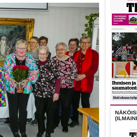
NÄKÖISL
(ILMAIN