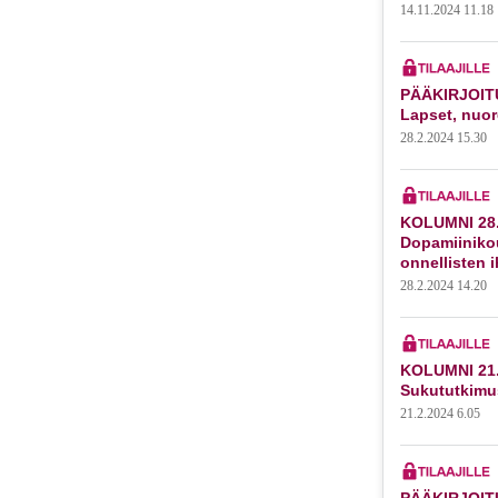
14.11.2024 11.18
PÄÄKIRJOITU
Lapset, nuor
28.2.2024 15.30
KOLUMNI 28.
Dopamiiniko
onnellisten 
28.2.2024 14.20
KOLUMNI 21.
Sukututkimu
21.2.2024 6.05
PÄÄKIRJOITU