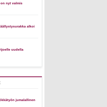
 on nyt valmis
äällystysurakka alkoi
ijoelle uudella
E
ökkätyön jumalallinen