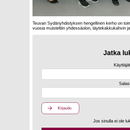
Teuvan Sydänyhdistyksen hengellinen kerho on toim
vuosia muisteltiin yhdessäolon, täytekakkukahvin ja
Jatka lu
Käyttäjä
Salas
Kirjaudu
Jos sinulla ei ole lu