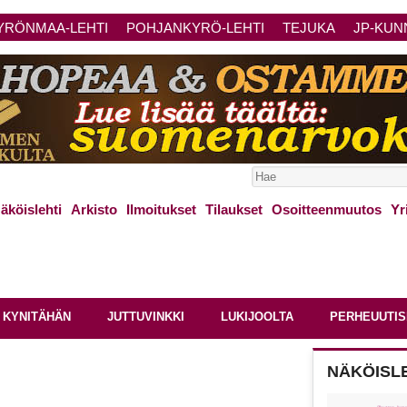
YRÖNMAA-LEHTI
POHJANKYRÖ-LEHTI
TEJUKA
JP-KUN
äköislehti
Arkisto
Ilmoitukset
Tilaukset
Osoitteenmuutos
Yr
 KYNITÄHÄN
JUTTUVINKKI
LUKIJOOLTA
PERHEUUTIS
NÄKÖISL