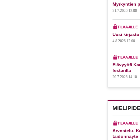
Myrkyntien p
21.7.2026 12.00
Uusi kirjasto
4.8.2026 12.00
Elävyyttä Kar
festarilla
20.7.2026 14.10
MIELIPID
Arvostelu: K
taidonnäyte