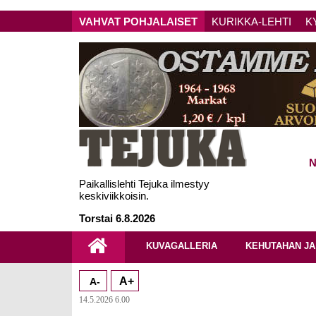
VAHVAT POHJALAISET
KURIKKA-LEHTI
K
N
Paikallislehti Tejuka ilmestyy
keskiviikkoisin.
Torstai 6.8.2026
KUVAGALLERIA
KEHUTAHAN JA
A+
A-
14.5.2026 6.00