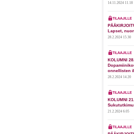
14.11.2024 11.18
PÄÄKIRJOITU
Lapset, nuor
28.2.2024 15.30
KOLUMNI 28.
Dopamiiniko
onnellisten 
28.2.2024 14.20
KOLUMNI 21.
Sukututkimu
21.2.2024 6.05
PÄÄKIRJOITU