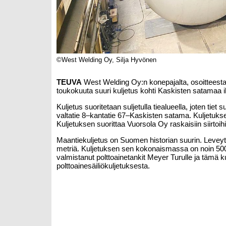
©West Welding Oy, Silja Hyvönen
TEUVA
West Welding Oy:n konepajalta, osoitteesta T
toukokuuta suuri kuljetus kohti Kaskisten satamaa ill
Kuljetus suoritetaan suljetulla tiealueella, joten tiet
valtatie 8–kantatie 67–Kaskisten satama. Kuljetuksen
Kuljetuksen suorittaa Vuorsola Oy raskaisiin siirtoihi
Maantiekuljetus on Suomen historian suurin. Leveytt
metriä. Kuljetuksen sen kokonaismassa on noin 500 
valmistanut polttoainetankit Meyer Turulle ja tämä
polttoainesäiliökuljetuksesta.