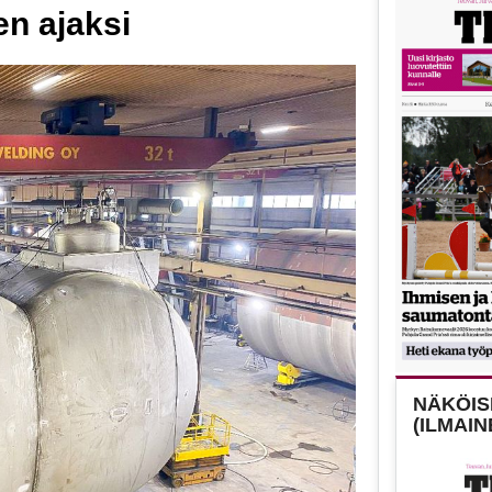
en ajaksi
NÄKÖISL
(ILMAIN