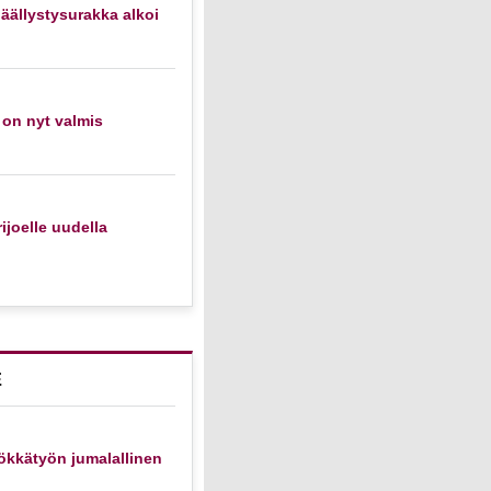
äällystysurakka alkoi
 on nyt valmis
ijoelle uudella
E
ökkätyön jumalallinen