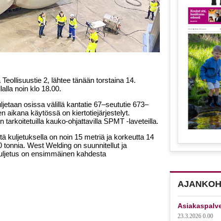
eollisuustie 2, lähtee tänään torstaina 14.
alla noin klo 18.00.
 suljetaan osissa välillä kantatie 67–seututie 673–
 aikana käytössä on kiertotiejärjestelyt.
n tarkoitetuilla kauko-ohjattavilla SPMT -laveteilla.
ä kuljetuksella on noin 15 metriä ja korkeutta 14
tonnia. West Welding on suunnitellut ja
 kuljetus on ensimmäinen kahdesta
AJANKOH
Asiakaspalv
23.3.2026 0.00