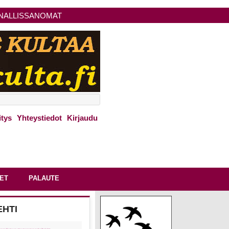
NALLISSANOMAT
itys
Yhteystiedot
Kirjaudu
ET
PALAUTE
EHTI