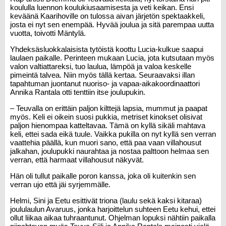
koululla luennon koulukiusaamisesta ja veti keikan. Ensi
keväänä Kaarihoville on tulossa aivan järjetön spektaakkeli,
josta ei nyt sen enempää. Hyvää joulua ja sitä parempaa uutta
vuotta, toivotti Mäntylä.
Yhdeksäsluokkalaisista tytöistä koottu Lucia-kulkue saapui
laulaen paikalle. Perinteen mukaan Lucia, jota kutsutaan myös
valon valtiattareksi, tuo laulua, lämpöä ja valoa keskelle
pimeintä talvea. Niin myös tällä kertaa. Seuraavaksi illan
tapahtuman juontanut nuoriso- ja vapaa-aikakoordinaattori
Annika Rantala
otti tenttiin itse joulupukin.
– Teuvalla on erittäin paljon kilttejä lapsia, mummut ja paapat
myös. Keli ei oikein suosi pukkia, metriset kinokset olisivat
paljon hienompaa katteltavaa. Tämä on kyllä sikäli mahtava
keli, ettei sada eikä tuule. Vaikka pukilla on nyt kyllä sen verran
vaattehia päällä, kun muori sano, että paa vaan villahousut
jalkahan, joulupukki naurahtaa ja nostaa palttoon helmaa sen
verran, että harmaat villahousut näkyvät.
Hän oli tullut paikalle poron kanssa, joka oli kuitenkin sen
verran ujo että jäi syrjemmälle.
Helmi, Sini ja Eetu esittivät triona (laulu sekä kaksi kitaraa)
joululaulun Avaruus, jonka harjoittelun suhteen Eetu kehui, ettei
ollut liikaa aikaa tuhraantunut. Ohjelman lopuksi nähtiin paikalla