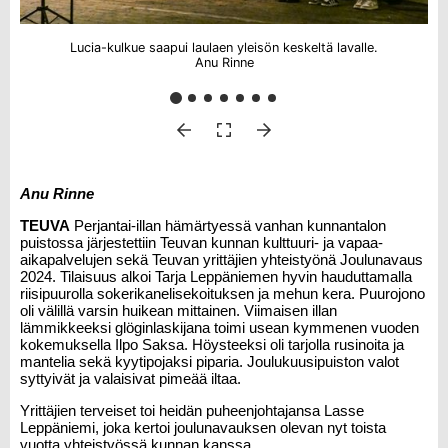
Lucia-kulkue saapui laulaen yleisön keskeltä lavalle.
Anu Rinne
Anu Rinne
TEUVA
Perjantai-illan hämärtyessä vanhan kunnantalon
puistossa järjestettiin Teuvan kunnan kulttuuri- ja vapaa-
aikapalvelujen sekä Teuvan yrittäjien yhteistyönä Joulunavaus
2024. Tilaisuus alkoi Tarja Leppäniemen hyvin hauduttamalla
riisipuurolla sokerikanelisekoituksen ja mehun kera. Puurojono
oli välillä varsin huikean mittainen. Viimaisen illan
lämmikkeeksi glöginlaskijana toimi usean kymmenen vuoden
kokemuksella Ilpo Saksa. Höysteeksi oli tarjolla rusinoita ja
mantelia sekä kyytipojaksi piparia. Joulukuusipuiston valot
syttyivät ja valaisivat pimeää iltaa.
Yrittäjien terveiset toi heidän puheenjohtajansa
Lasse
Leppäniemi
, joka kertoi joulunavauksen olevan nyt toista
vuotta yhteistyössä kunnan kanssa.