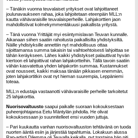
– Tänäkin vuonna teuvalaiset yritykset ovat lahjoittaneet
joulunavaukseen rahaa, joka lahjoitetaan eteenpäin MLL:n
kautta vähävaraisille teuvalaisperheille. Lahjakorttien jaon
mahdollistivat kolmekymmentäkuusi paikallista yritystä.
– Tänä vuonna Yrittäjät myi esiintymislavan Teuvan kunnalle.
Aikanaan siihen saatiin rahoitusta paikallisilta yhdistyksiltä.
Näille yhdistyksille annettiin nyt mahdollisuus ottaa
sijoittamansa summa takaisin tai vaihtoehtoisesti lahjoittaa se
tähän keräykseen. Lähes kaikki yhdistykset palauttivat hyvän
kiertoon eli lahjoittivat rahan lahjakortteihin. Tällä tavoin saatiin
vähän kasvatettua yhden lahjakortin summaa. Kustannukset
ovat nousseet, kaikki maksaa tänään pikkasen enemmän,
joten lahjakortitkin ovat nyt hieman suurempia, Leppäniemi
toteaa.
MLL:n edustaja vastaanotti vähävaraisille perheille tarkoitetut
25 lahjakorttia.
Nuorisovaltuusto
saapui paikalle suoraan kokouksestaan
puheenjohtajansa
Eetu Mäntylän
johdolla. He olivat
kokouksessaan jo suunnitelleet ensi vuoden juttuja.
– Pari kuukautta vanhan nuorisovaltuuston tehtävänä on tuoda
nuorten ääntä esiin ja järjestää tapahtumia. Lokakuun alussa
Rap-artisti Dilemma oli Teuvalla keikalla, nyt torstaina hän piti