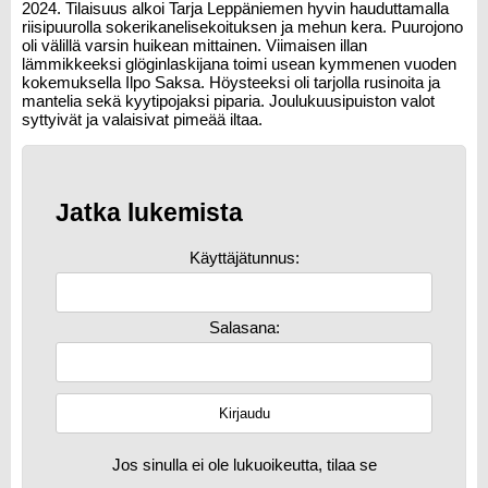
2024. Tilaisuus alkoi Tarja Leppäniemen hyvin hauduttamalla
riisipuurolla sokerikanelisekoituksen ja mehun kera. Puurojono
oli välillä varsin huikean mittainen. Viimaisen illan
lämmikkeeksi glöginlaskijana toimi usean kymmenen vuoden
kokemuksella Ilpo Saksa. Höysteeksi oli tarjolla rusinoita ja
mantelia sekä kyytipojaksi piparia. Joulukuusipuiston valot
syttyivät ja valaisivat pimeää iltaa.
Jatka lukemista
Käyttäjätunnus:
Salasana:
Jos sinulla ei ole lukuoikeutta, tilaa se