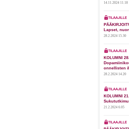
14.11.2024 11.18
PÄÄKIRJOITU
Lapset, nuor
28.2.2024 15.30
KOLUMNI 28.
Dopamiiniko
onnellisten 
28.2.2024 14.20
KOLUMNI 21.
Sukututkimu
21.2.2024 6.05
PÄÄKIRJOITU