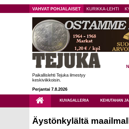
VAHVAT POHJALAISET
KURIKKA-LEHTI
K
N
Paikallislehti Tejuka ilmestyy
keskiviikkoisin.
Perjantai 7.8.2026
KUVAGALLERIA
KEHUTAHAN JA
Äystönkylältä maailmal