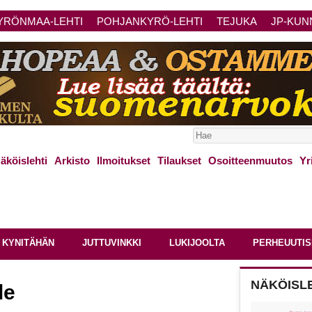
YRÖNMAA-LEHTI
POHJANKYRÖ-LEHTI
TEJUKA
JP-KUN
äköislehti
Arkisto
Ilmoitukset
Tilaukset
Osoitteenmuutos
Yr
 KYNITÄHÄN
JUTTUVINKKI
LUKIJOOLTA
PERHEUUTIS
NÄKÖISL
le