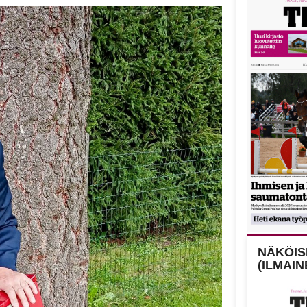
NÄKÖISL
(ILMAIN