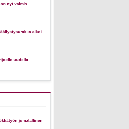
 on nyt valmis
äällystysurakka alkoi
ijoelle uudella
E
ökkätyön jumalallinen