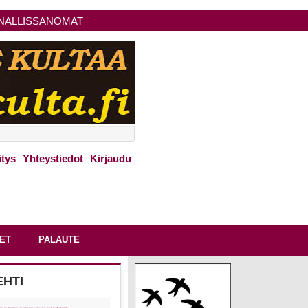
NALLISSANOMAT
itys
Yhteystiedot
Kirjaudu
ET
PALAUTE
EHTI