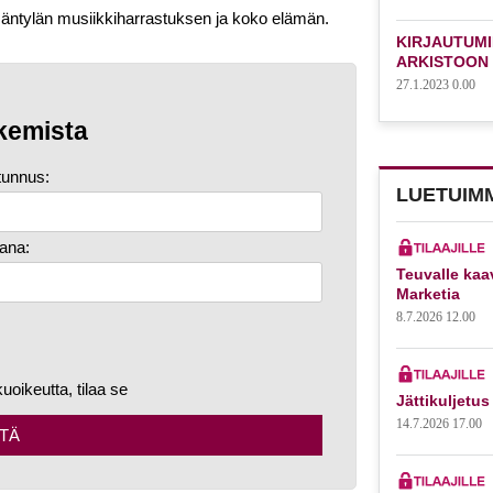
Mäntylän musiikkiharrastuksen ja koko elämän.
KIRJAUTUMI
ARKISTOON
27.1.2023 0.00
kemista
tunnus:
LUETUIM
ana:
Teuvalle kaa
Marketia
8.7.2026 12.00
kuoikeutta, tilaa se
Jättikuljetus
14.7.2026 17.00
TÄ