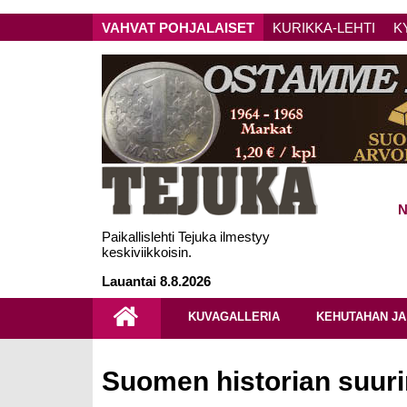
VAHVAT POHJALAISET
KURIKKA-LEHTI
K
N
Paikallislehti Tejuka ilmestyy
keskiviikkoisin.
Lauantai 8.8.2026
KUVAGALLERIA
KEHUTAHAN JA
Suomen historian suuri