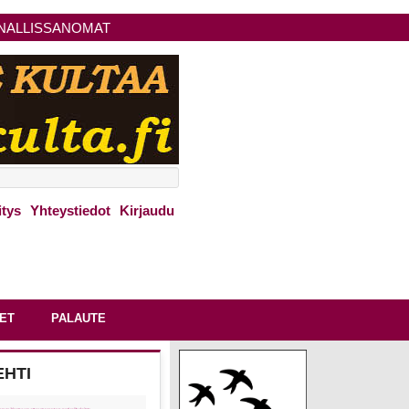
NALLISSANOMAT
itys
Yhteystiedot
Kirjaudu
ET
PALAUTE
EHTI