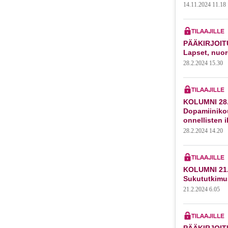
14.11.2024 11.18
PÄÄKIRJOITU
Lapset, nuor
28.2.2024 15.30
KOLUMNI 28.
Dopamiiniko
onnellisten 
28.2.2024 14.20
KOLUMNI 21.
Sukututkimu
21.2.2024 6.05
PÄÄKIRJOITU