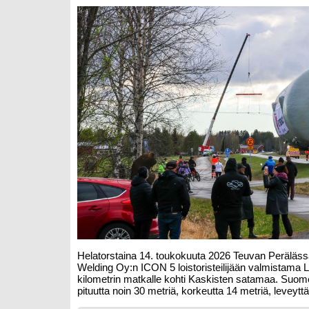
Helatorstaina 14. toukokuuta 2026 Teuvan Perälässä
Welding Oy:n ICON 5 loistoristeilijään valmistama LN
kilometrin matkalle kohti Kaskisten satamaa. Suome
pituutta noin 30 metriä, korkeutta 14 metriä, leveytt