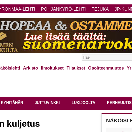
YRÖNMAA-LEHTI
POHJANKYRÖ-LEHTI
TEJUKA
JP-KUN
äköislehti
Arkisto
Ilmoitukset
Tilaukset
Osoitteenmuutos
Yr
 KYNITÄHÄN
JUTTUVINKKI
LUKIJOOLTA
PERHEUUTIS
NÄKÖISL
n kuljetus