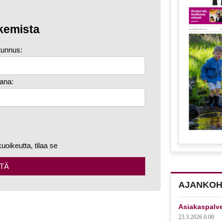
kemista
tunnus:
ana:
kuoikeutta, tilaa se
TÄ
AJANKOH
Asiakaspalv
23.3.2026 0.00