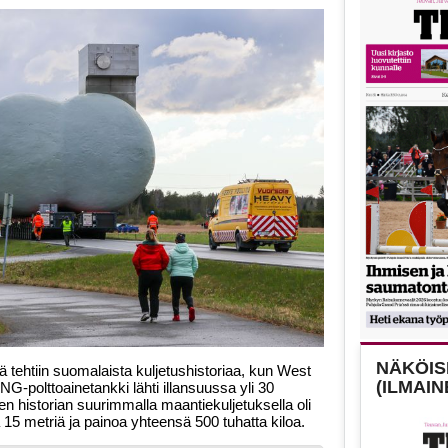
NÄKÖISL
 tehtiin suomalaista kuljetushistoriaa, kun West
(ILMAIN
G-polttoainetankki lähti illansuussa yli 30
n historian suurimmalla maantiekuljetuksella oli
ä 15 metriä ja painoa yhteensä 500 tuhatta kiloa.