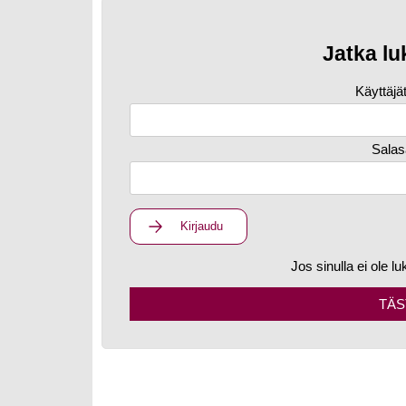
Jatka lu
Käyttäjä
Salas
Kirjaudu
Jos sinulla ei ole lu
TÄS