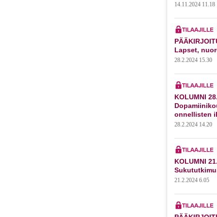
14.11.2024 11.18
PÄÄKIRJOITU
Lapset, nuor
28.2.2024 15.30
KOLUMNI 28.
Dopamiiniko
onnellisten 
28.2.2024 14.20
KOLUMNI 21.
Sukututkimu
21.2.2024 6.05
PÄÄKIRJOITU