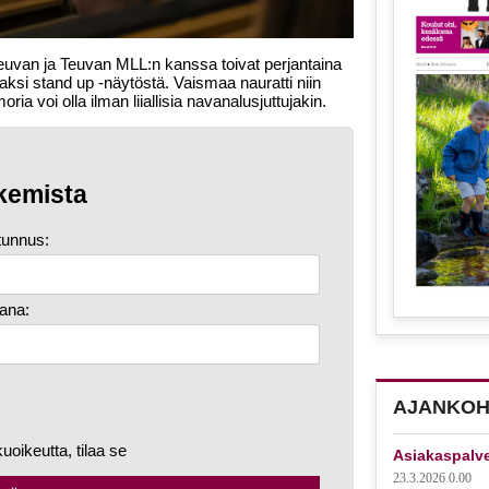
euvan ja Teuvan MLL:n kanssa toivat perjantaina
aksi stand up -näytöstä. Vaismaa nauratti niin
ria voi olla ilman liiallisia navanalusjuttujakin.
kemista
tunnus:
ana:
AJANKOH
kuoikeutta, tilaa se
Asiakaspalv
23.3.2026 0.00