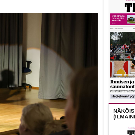
NÄKÖISL
(ILMAIN