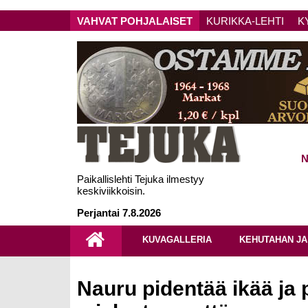
VAHVAT POHJALAISET
KURIKKA-LEHTI
K
N
Paikallislehti Tejuka ilmestyy
keskiviikkoisin.
Perjantai 7.8.2026
KUVAGALLERIA
KEHUTAHAN JA
Nauru pidentää ikää ja 