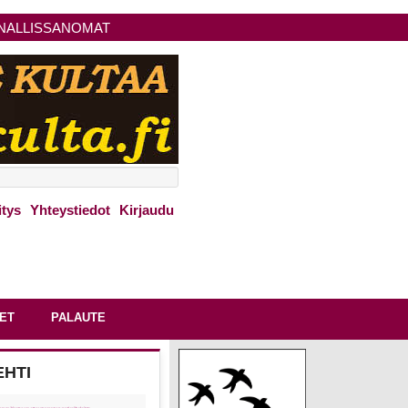
NALLISSANOMAT
itys
Yhteystiedot
Kirjaudu
ET
PALAUTE
EHTI