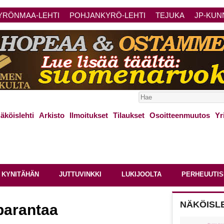
YRÖNMAA-LEHTI
POHJANKYRÖ-LEHTI
TEJUKA
JP-KUN
äköislehti
Arkisto
Ilmoitukset
Tilaukset
Osoitteenmuutos
Yr
 KYNITÄHÄN
JUTTUVINKKI
LUKIJOOLTA
PERHEUUTIS
NÄKÖISL
parantaa