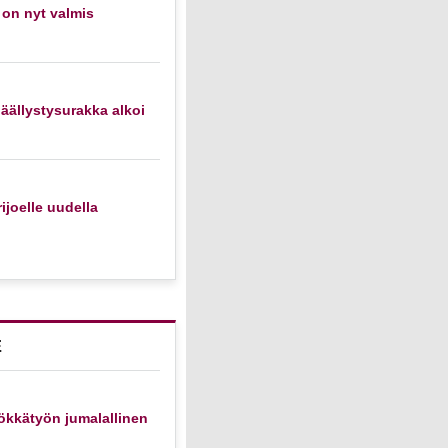
 on nyt valmis
äällystysurakka alkoi
ijoelle uudella
E
ökkätyön jumalallinen