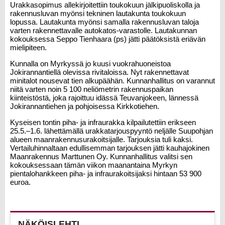
Urakkasopimus allekirjoitettiin toukokuun jälkipuoliskolla ja
rakennusluvan myönsi tekninen lautakunta toukokuun
lopussa. Lautakunta myönsi samalla rakennusluvan taloja
varten rakennettavalle autokatos-varastolle. Lautakunnan
kokouksessa Seppo Tienhaara (ps) jätti päätöksistä eriävän
mielipiteen.
Kunnalla on Myrkyssä jo kuusi vuokrahuoneistoa
Jokirannantiellä olevissa rivitaloissa. Nyt rakennettavat
minitalot nousevat tien alkupäähän. Kunnanhallitus on varannut
niitä varten noin 5 100 neliömetrin rakennuspaikan
kiinteistöstä, joka rajoittuu idässä Teuvanjokeen, lännessä
Jokirannantiehen ja pohjoisessa Kirkkotiehen.
Kyseisen tontin piha- ja infraurakka kilpailutettiin erikseen
25.5.–1.6. lähettämällä urakkatarjouspyyntö neljälle Suupohjan
alueen maanrakennusurakoitsijalle. Tarjouksia tuli kaksi.
Vertailuhinnaltaan edullisemman tarjouksen jätti kauhajokinen
Maanrakennus Marttunen Oy. Kunnanhallitus valitsi sen
kokouksessaan tämän viikon maanantaina Myrkyn
pientalohankkeen piha- ja infraurakoitsijaksi hintaan 53 900
euroa.
NÄKÖISLEHTI