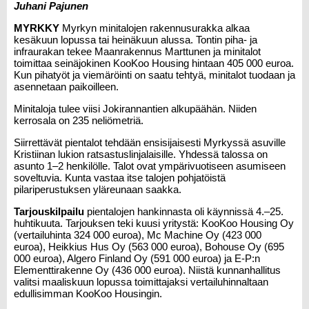
Juhani Pajunen
MYRKKY
Myrkyn minitalojen rakennusurakka alkaa
kesäkuun lopussa tai heinäkuun alussa. Tontin piha- ja
infraurakan tekee Maanrakennus Marttunen ja minitalot
toimittaa seinäjokinen KooKoo Housing hintaan 405 000 euroa.
Kun pihatyöt ja viemäröinti on saatu tehtyä, minitalot tuodaan ja
asennetaan paikoilleen.
Minitaloja tulee viisi Jokirannantien alkupäähän. Niiden
kerrosala on 235 neliömetriä.
Siirrettävät pientalot tehdään ensisijaisesti Myrkyssä asuville
Kristiinan lukion ratsastuslinjalaisille. Yhdessä talossa on
asunto 1–2 henkilölle. Talot ovat ympärivuotiseen asumiseen
soveltuvia. Kunta vastaa itse talojen pohjatöistä
pilariperustuksen yläreunaan saakka.
Tarjouskilpailu
pientalojen hankinnasta oli käynnissä 4.–25.
huhtikuuta. Tarjouksen teki kuusi yritystä: KooKoo Housing Oy
(vertailuhinta 324 000 euroa), Mc Machine Oy (423 000
euroa), Heikkius Hus Oy (563 000 euroa), Bohouse Oy (695
000 euroa), Algero Finland Oy (591 000 euroa) ja E-P:n
Elementtirakenne Oy (436 000 euroa). Niistä kunnanhallitus
valitsi maaliskuun lopussa toimittajaksi vertailuhinnaltaan
edullisimman KooKoo Housingin.