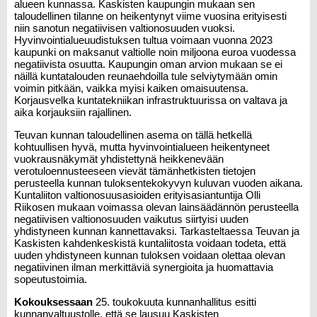
alueen kunnassa. Kaskisten kaupungin mukaan sen
taloudellinen tilanne on heikentynyt viime vuosina erityisesti
niin sanotun negatiivisen valtionosuuden vuoksi.
Hyvinvointialueuudistuksen tultua voimaan vuonna 2023
kaupunki on maksanut valtiolle noin miljoona euroa vuodessa
negatiivista osuutta. Kaupungin oman arvion mukaan se ei
näillä kuntatalouden reunaehdoilla tule selviytymään omin
voimin pitkään, vaikka myisi kaiken omaisuutensa.
Korjausvelka kuntatekniikan infrastruktuurissa on valtava ja
aika korjauksiin rajallinen.
Teuvan kunnan taloudellinen asema on tällä hetkellä
kohtuullisen hyvä, mutta hyvinvointialueen heikentyneet
vuokrausnäkymät yhdistettynä heikkenevään
verotuloennusteeseen vievät tämänhetkisten tietojen
perusteella kunnan tuloksentekokyvyn kuluvan vuoden aikana.
Kuntaliiton valtionosuusasioiden erityisasiantuntija Olli
Riikosen mukaan voimassa olevan lainsäädännön perusteella
negatiivisen valtionosuuden vaikutus siirtyisi uuden
yhdistyneen kunnan kannettavaksi. Tarkasteltaessa Teuvan ja
Kaskisten kahdenkeskistä kuntaliitosta voidaan todeta, että
uuden yhdistyneen kunnan tuloksen voidaan olettaa olevan
negatiivinen ilman merkittäviä synergioita ja huomattavia
sopeutustoimia.
Kokouksessaan
25. toukokuuta kunnanhallitus esitti
kunnanvaltuustolle, että se lausuu Kaskisten