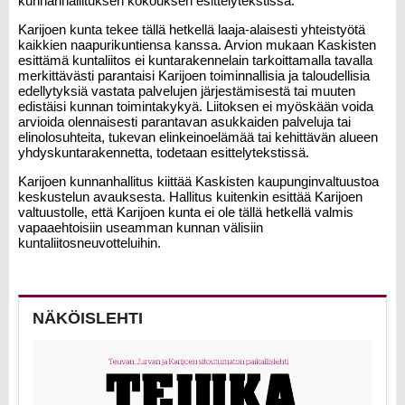
kunnanhallituksen kokouksen esittelytekstissä.
Karijoen kunta tekee tällä hetkellä laaja-alaisesti yhteistyötä
kaikkien naapurikuntiensa kanssa. Arvion mukaan Kaskisten
esittämä kuntaliitos ei kuntarakennelain tarkoittamalla tavalla
merkittävästi parantaisi Karijoen toiminnallisia ja taloudellisia
edellytyksiä vastata palvelujen järjestämisestä tai muuten
edistäisi kunnan toimintakykyä. Liitoksen ei myöskään voida
arvioida olennaisesti parantavan asukkaiden palveluja tai
elinolosuhteita, tukevan elinkeinoelämää tai kehittävän alueen
yhdyskuntarakennetta, todetaan esittelytekstissä.
Karijoen kunnanhallitus kiittää Kaskisten kaupunginvaltuustoa
keskustelun avauksesta. Hallitus kuitenkin esittää Karijoen
valtuustolle, että Karijoen kunta ei ole tällä hetkellä valmis
vapaaehtoisiin useamman kunnan välisiin
kuntaliitosneuvotteluihin.
NÄKÖISLEHTI