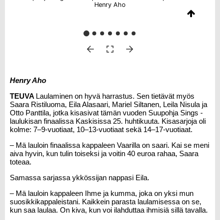
Henry Aho
Henry Aho
TEUVA
Laulaminen on hyvä harrastus. Sen tietävät myös
Saara Ristiluoma
,
Eila Alasaari
,
Mariel Siltanen
,
Leila Nisula
ja
Otto Panttila
, jotka kisasivat tämän vuoden Suupohja Sings -
laulukisan finaalissa Kaskisissa 25. huhtikuuta. Kisasarjoja oli
kolme: 7–9-vuotiaat, 10–13-vuotiaat sekä 14–17-vuotiaat.
– Mä lauloin finaalissa kappaleen Vaarilla on saari. Kai se meni
aiva hyvin, kun tulin toiseksi ja voitin 40 euroa rahaa, Saara
toteaa.
Samassa sarjassa ykkössijan nappasi Eila.
– Mä lauloin kappaleen Ihme ja kumma, joka on yksi mun
suosikkikappaleistani. Kaikkein parasta laulamisessa on se,
kun saa laulaa. On kiva, kun voi ilahduttaa ihmisiä sillä tavalla.