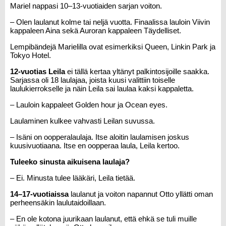
Mariel nappasi 10–13-vuotiaiden sarjan voiton.
– Olen laulanut kolme tai neljä vuotta. Finaalissa lauloin Viivin
kappaleen Aina sekä Auroran kappaleen Täydelliset.
Lempibändejä Marielilla ovat esimerkiksi Queen, Linkin Park ja
Tokyo Hotel.
12-vuotias Leila
ei tällä kertaa yltänyt palkintosijoille saakka.
Sarjassa oli 18 laulajaa, joista kuusi valittiin toiselle
laulukierrokselle ja näin Leila sai laulaa kaksi kappaletta.
– Lauloin kappaleet Golden hour ja Ocean eyes.
Laulaminen kulkee vahvasti Leilan suvussa.
– Isäni on oopperalaulaja. Itse aloitin laulamisen joskus
kuusivuotiaana. Itse en oopperaa laula, Leila kertoo.
Tuleeko sinusta aikuisena laulaja?
– Ei. Minusta tulee lääkäri, Leila tietää.
14–17-vuotiaissa
laulanut ja voiton napannut Otto yllätti oman
perheensäkin laulutaidoillaan.
– En ole kotona juurikaan laulanut, että ehkä se tuli muille