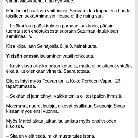
vähän yllätyksenä, Otto hymyilee.
Hän lauloi finaalissa voittoisasti Souvareiden kappaleen Luodut
toisilleen sekä Animalsin House of the rising sun.
– Lisäksi kun pääsi kolmen parhaan joukkoon, pääsin
tuomariston ehdotuksesta suoraan Satumaa -laulukisan
semifinaaliin.
Kisa kilpaillaan Seinäjoella 8. ja 9. heinäkuuta.
Yleisön edessä
laulaminen vaatii rohkeutta.
– Kaskisissa oli aika paljon katsojia, mutta ei pelottanut yhtään,
eikä tullut ollenkaan virheitä, Saara toteaa.
Eila esiintyi myös Teuvan torilla Koko Perheen Vappu -26 -
tapahtumassa.
– Sekään ei jännittänyt, vaikka torilla oli tosi paljon ihmisiä.
Molemmat nuoret laulajat aikovat osallistua Suupohja Sings -
kisaan myös ensi vuonna.
Myös Mariel aikaa jatkaa laulamista myös ensi vuoden
kisoissa.
– Sitä en vielä tiedä, mikä musta tulee isona.