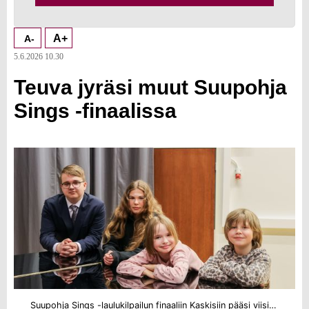
A+
A-
5.6.2026 10.30
Teuva jyräsi muut Suupohja
Sings -finaalissa
Suupohja Sings -laulukilpailun finaaliin Kaskisiin pääsi viisi Teuvalaista laulajaa. Kuvassa heistä Otto Panttila, Leila Nisula, Saara Ristiluoma ja Eila Alasaari.