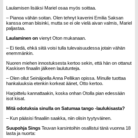
Laulamisen lisäksi Mariel osaa myös soittaa.
– Pianoa vähän soitan. Olen tehnyt kaverini Emilia Saksan
kanssa oman biisinki, mutta se ei ole vielä aivan valmis, Mariel
paljastaa.
Laulaminen on
vienyt Oton mukanaan.
– Ei tiedä, ehkä siitä voisi tulla tulevaisuudessa jotain vähän
enemmänkin.
Nuoren miehen innostuksesta kertoo sekin, että hän on ottanut
Kaskisen finaalin jälkeen laulutunteja.
– Olen ollut Seinäjoella Anna Pellikan opissa. Minulle tuottaa
hankaluuksia etenkin korkeat äänet, Otto kertoo.
Harjoittelu kannattaakin, koska onhan Otolla pian edessään
isot kisat.
Mitä odotuksia sinulla on Satumaa tango -laulukisasta?
– Kun pääsisi finaaliin saakka, niin olisin tyytyväinen.
Suupohja Sings
Teuvan karsintoihin osallistui tänä vuonna 18
lasta ja nuorta: